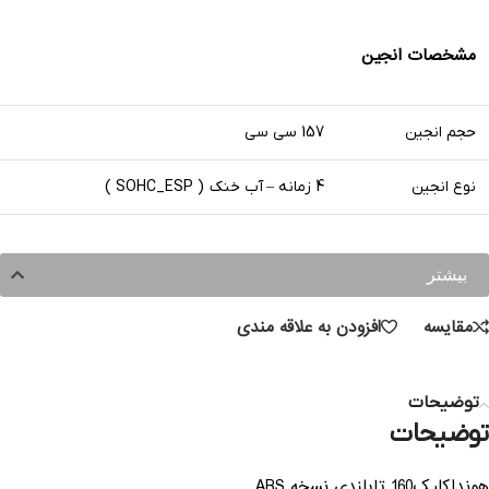
مشخصات انجین
حجم انجین
157 سی سی
نوع انجین
4 زمانه – آب خنک ( SOHC_ESP )
بیشتر
مقایسه
افزودن به علاقه مندی
توضیحات
توضیحات
هونداکلیک160 تایلندی نسخه ABS