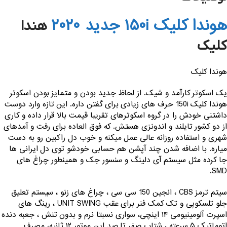
هوندا کلیک ۱۵۰i جدید ۲۰۲۰
هندا
کلیک
هوندا کلیک
یک اسکوتر کارآمد و شیک. از لحاظ جدید بودن و متمایز بودن اسکوتر
هوندا کلیک 150i حرف های زیادی برای گفتن داره. این تازه وارد دوست
داشتنی خودش را در گروه اسکوترهای تقریبا قیمت بالا قرار داده و کاری
از دو کشور تایلند و اندونزی هستش. که فوق العاده برای رفت و آمدهای
شهری و استفاده روزانه عالی عمل میکنه و خوب دل راکبین رو به دست
میاره. با اضافه شدن چند آپشن هم حسابی خودشو توی دل ایرانی ها
جا کرده مثل سیستم آی دلینگ و سنسور جک و همینطور چراغ های
SMD.
سیتم ترمز CBS ، انجین 150 سی سی ، چراغ های زنو ، سیستم تعلیق
جلو تلسکوپی و تک کمک فنر برای عقب UNIT SWING ، رینگ های
اسپرت آلومینیومی ۱۴ اینچی، سواری نسبتا نرم و بدون تنش ، جعبه دنده
اتوماتیک ۵ سرعته ، شتاب صفر تا صد این موتور ۱۲ ثانیه، مصرف