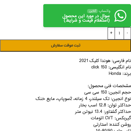
واتساپ
آنلاین
سوال در مورد این محصول
(استعلام قیمت و شرایط)
ثبت موقت سفارش
نام فارسی: هوندا کلیک 2021
نام انگلیسی: click 150
برند: Honda
مشخصات فنی محصول:
حجم انجین: 150 سی سی
نوع انجین: تک سیلندر، 4 زمانه، 2سوپاپ، مایع خنک
حداکثر توان: 12.8 اسب بخار
حداکثر گشتاور: 13.4 نیوتن متر
گیربکس: CVT اتومات
روشن کننده: استارتی