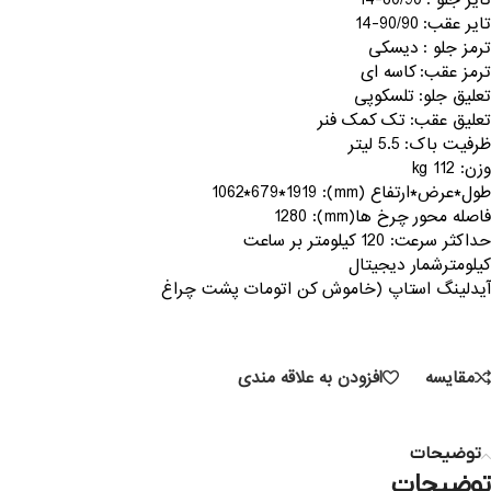
تایر جلو : 80/90-14
تایر عقب: 90/90-14
ترمز جلو : دیسکی
ترمز عقب: کاسه ای
تعلیق جلو: تلسکوپی
تعلیق عقب: تک کمک فنر
ظرفیت باک: 5.5 لیتر
وزن: 112 kg
طول*عرض*ارتفاع (mm): 1062*679*1919
فاصله محور چرخ ها(mm): 1280
حداکثر سرعت: 120 کیلومتر بر ساعت
کیلومترشمار دیجیتال
آیدلینگ استاپ (خاموش کن اتومات پشت چراغ
مقایسه
افزودن به علاقه مندی
توضیحات
توضیحات