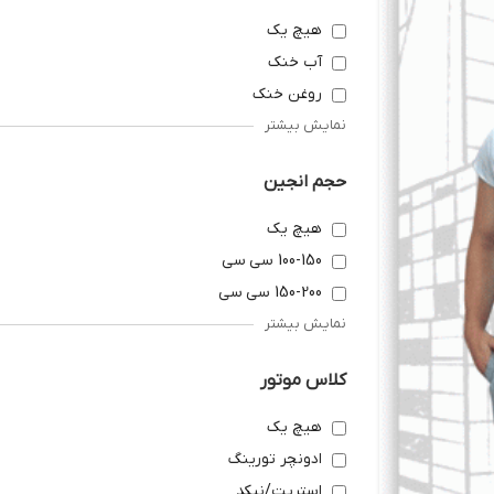
هیچ یک
آب خنک
روغن خنک
نمایش بیشتر
حجم انجین
هیچ یک
100-150 سی سی
150-200 سی سی
نمایش بیشتر
کلاس موتور
هیچ یک
ادونچر تورینگ
استریت/نیکد