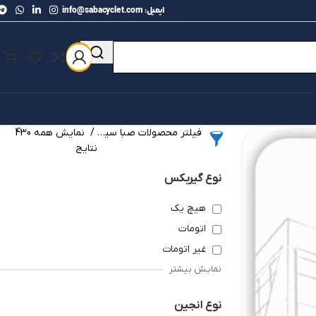
ایمیل: info@sabacyclet.com
فیلتر محصولات صبا سیکلت
نمایش همه 430
نتایج
نوع گیربکس
هیچ یک
اتومات
غیر اتومات
نمایش بیشتر
نوع انجین