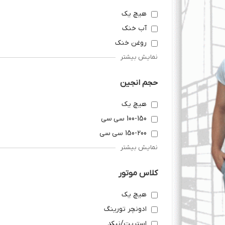
هیچ یک
آب خنک
روغن خنک
نمایش بیشتر
حجم انجین
هیچ یک
100-150 سی سی
150-200 سی سی
نمایش بیشتر
کلاس موتور
هیچ یک
ادونچر تورینگ
استریت/نیکد