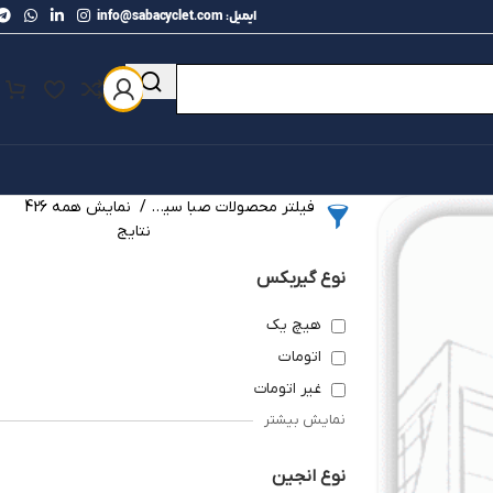
ایمیل: info@sabacyclet.com
فیلتر محصولات صبا سیکلت
نمایش همه 426
نتایج
نوع گیربکس
هیچ یک
اتومات
غیر اتومات
نمایش بیشتر
نوع انجین