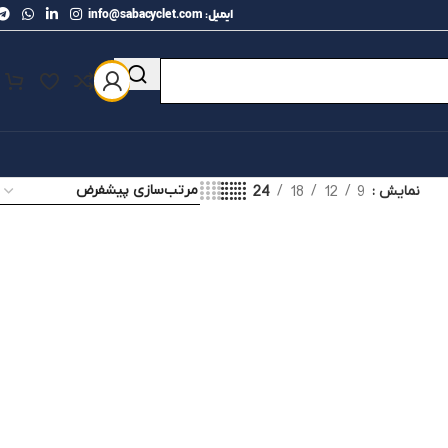
ایمیل: info@sabacyclet.com
24
18
12
9
نمایش