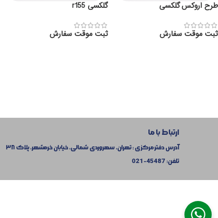
طرح اروکس گلکسی
گلکسی r155
ثبت موقت سفارش
ثبت موقت سفارش
ارتباط با ما
آدرس دفتر مرکزی : تهران، سهروردی شمالی، خیابان خرمشهر، پلاک ۳۸
تلفن:
45487-021