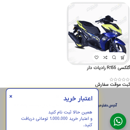
گلکسی R155 رادیات دار
ثبت موقت سفارش
×
ارتباط با ما
اعتبار خرید
آدرس دفتر مرکزی : تهران، سهروردی شمالی، خیابان خرمشهر، پلاک ۳۸
همین حالا ثبت نام کنید
تلفن:
45487-021
و اعتبار خرید 1.000.000 تومانی دریافت
ما را دنبال کنید
کنید.