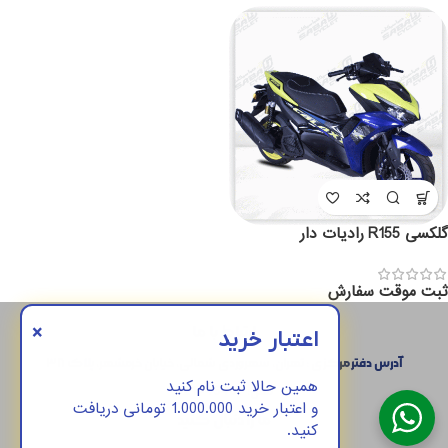
گلکسی R155 رادیات دار
ثبت موقت سفارش
×
ارتباط با ما
اعتبار خرید
آدرس دفتر مرکزی : تهران، سهروردی شمالی، خیابان خرمشهر، پلاک ۳۸
همین حالا ثبت نام کنید
تلفن:
45487-021
و اعتبار خرید 1.000.000 تومانی دریافت
ما را دنبال کنید
کنید.