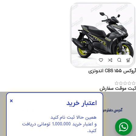
آروکس ۱۵۵ CBS اندونزی
ثبت موقت سفارش
×
ارتباط با ما
اعتبار خرید
آدرس دفتر مرکزی : تهران، سهروردی شمالی، خیابان خرمشهر، پلاک ۳۸
همین حالا ثبت نام کنید
تلفن:
45487-021
و اعتبار خرید 1.000.000 تومانی دریافت
ما را دنبال کنید
کنید.