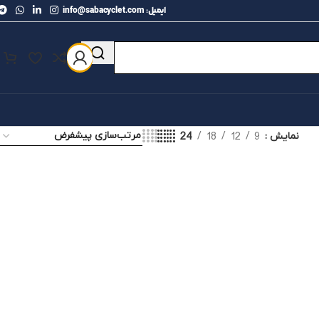
ایمیل: info@sabacyclet.com
24
18
12
9
نمایش